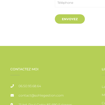
CONTACTEZ MOI
L
06.50.93.68.64
La
M
contact@sohlegestion.com
C
21 bd. Paul Cotte 83 690 Salernes